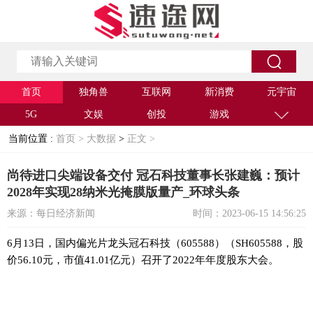
首页
独角兽
互联网
新消费
元宇宙
5G
文娱
创投
游戏
当前位置 :
首页 >
大数据
>
正文 >
尚待进口尖端设备交付 冠石科技董事长张建巍：预计
2028年实现28纳米光掩膜版量产_环球头条
来源：每日经济新闻
时间：2023-06-15 14:56:25
6月13日，国内偏光片龙头冠石科技（605588）（SH605588，股
价56.10元，市值41.01亿元）召开了2022年年度股东大会。