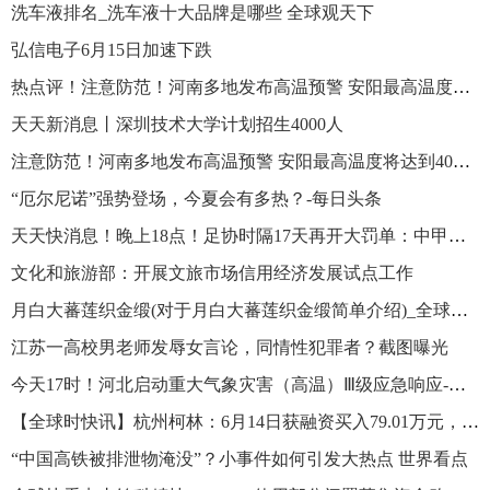
洗车液排名_洗车液十大品牌是哪些 全球观天下
弘信电子6月15日加速下跌
热点评！注意防范！河南多地发布高温预警 安阳最高温度将达到40℃以上
天天新消息丨深圳技术大学计划招生4000人
注意防范！河南多地发布高温预警 安阳最高温度将达到40℃以上
“厄尔尼诺”强势登场，今夏会有多热？-每日头条
天天快消息！晚上18点！足协时隔17天再开大罚单：中甲球员凌空连环踢还装无辜
文化和旅游部：开展文旅市场信用经济发展试点工作
月白大蕃莲织金缎(对于月白大蕃莲织金缎简单介绍)_全球热推荐
江苏一高校男老师发辱女言论，同情性犯罪者？截图曝光
今天17时！河北启动重大气象灾害（高温）Ⅲ级应急响应-微资讯
【全球时快讯】杭州柯林：6月14日获融资买入79.01万元，占当日流入资金比例4.72%
“中国高铁被排泄物淹没”？小事件如何引发大热点 世界看点