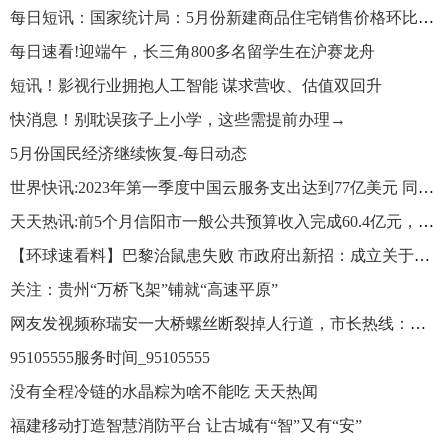
每日短讯：国家统计局：5月份新建商品住宅销售价格环比整体涨幅回落
每日速看!迎端午，长三角800多名留学生在沪赛龙舟
短讯！影视行业拥抱人工智能 谋求营收、估值双回升
快消息！别耽误孩子上小学，这些需提前办理→
5月份国民经济继续恢复-每日动态
世界快讯:2023年第一季度中国云服务支出达到77亿美元 同比增长6%
天天热讯:前5个月信阳市一般公共预算收入完成60.4亿元，同比增长10.6％
【环球速看料】巴黎治鼠患失败 市政府出新招：成立关于（人鼠）共处问题委员会
关注：贵州“万桥飞架”铺就“高速平原”
网友发视频称瑞安一大桥螺丝断裂掉人行道，市长热线：转交相关部门检修处理|天天报资讯
95105555服务时间_95105555
没有全程冷链的水晶粽为啥不能吃 天天热闻
福建移动打造智慧消防平台 让古城有“智”又有“安”