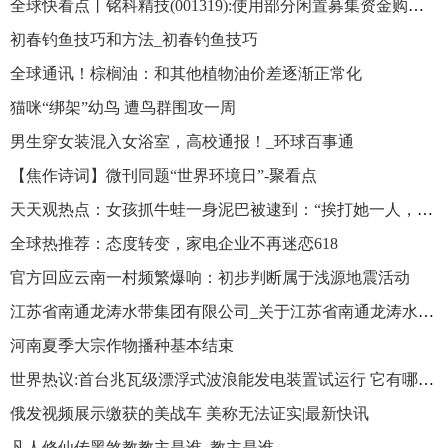
全球快看点丨铭科精技(001319):使用部分闲置募集资金购买理财产品到期赎回并继续购买理财产品
初春钓鱼技巧和方法_初春钓鱼技巧
全球通讯！棕榈油：和其他植物油价差逐渐正常化
猫咪“绑架”幼鸟 遭鸟群围攻一周
男生穿女装混入女浴室，高校通报！_环球百事通
【焦作诗词】微刊同题“世界环境日”-聚看点
天天观热点：女孩抓牛蛙一身泥巴被逮到：“挨打她一人，吃是全家人”
全球热推荐：态度转变，家电企业不再迷恋618
官方回应云南一村频繁爆响：初步判断属于浅源地震活动
江苏省南通龙涛水带集团有限公司_关于江苏省南通龙涛水带集团有限公司简述_环球微资讯
河南夏季大宗作物播种基本结束
世界热议:首台兆瓦级漂浮式波浪能发电装置试运行 它有哪些“超能力”？
俄发视频展示缴获的美战车 美称无法证实|最新快讯
凡人修仙传黑煞教教主是谁_教主是谁