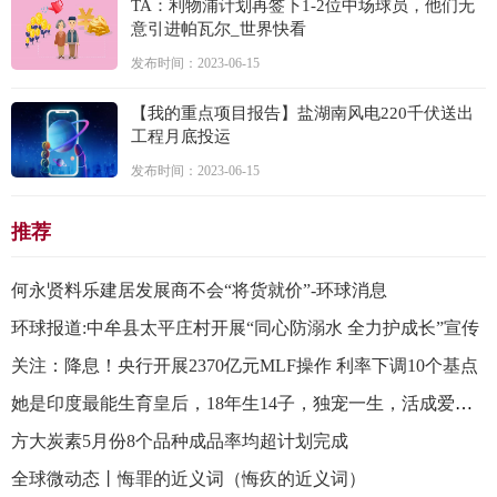
TA：利物浦计划再签下1-2位中场球员，他们无
意引进帕瓦尔_世界快看
发布时间：2023-06-15
【我的重点项目报告】盐湖南风电220千伏送出
工程月底投运
发布时间：2023-06-15
推荐
何永贤料乐建居发展商不会“将货就价”-环球消息
环球报道:中牟县太平庄村开展“同心防溺水 全力护成长”宣传
关注：降息！央行开展2370亿元MLF操作 利率下调10个基点
她是印度最能生育皇后，18年生14子，独宠一生，活成爱的模样
方大炭素5月份8个品种成品率均超计划完成
全球微动态丨悔罪的近义词（悔疚的近义词）