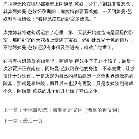
库拉姆无论在哪里都要带上阿姬曼·芭奴，分开片刻就非常想念，
就算阿姬曼·芭奴怀孕期间，库拉姆都要看着她，一天阿姬曼·芭
奴对库拉姆说：“看得见星星的卧室多漂亮。”
库拉姆就将这句话记在了心里，第二天就开始建造满是星星的卧
室，那间卧室的天花板上镶满了宝石，还到处五光十色的镜片，
不过阿姬曼·芭奴还没有来得及住进去，就难产过世了。
在与库拉姆婚后的18年里，阿姬曼·芭奴生下了14个孩子，最后一
次沙贾汗正在南征，阿姬曼·芭奴陪在他的身边，不幸去世，让沙
贾汗十分难过，于是决定为自己的皇后建造一座全世界最漂亮的
陵墓，那就是泰姬陵，而且后来也没有再娶，只是泰姬陵刚建成
不久，阿姬曼·芭奴的儿子们并开始了夺位之争。
上一篇：
全球微动态丨悔罪的近义词（悔疚的近义词）
下一篇：
最后一页