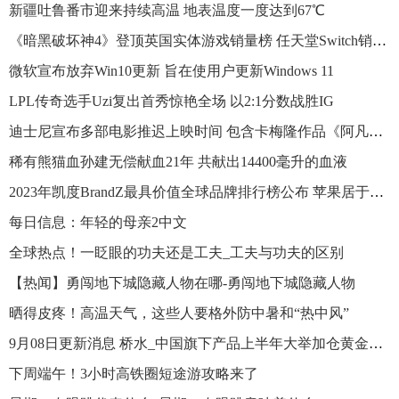
新疆吐鲁番市迎来持续高温 地表温度一度达到67℃
《暗黑破坏神4》登顶英国实体游戏销量榜 任天堂Switch销量下降
微软宣布放弃Win10更新 旨在使用户更新Windows 11
LPL传奇选手Uzi复出首秀惊艳全场 以2:1分数战胜IG
迪士尼宣布多部电影推迟上映时间 包含卡梅隆作品《阿凡达》续集
稀有熊猫血孙建无偿献血21年 共献出14400毫升的血液
2023年凯度BrandZ最具价值全球品牌排行榜公布 苹果居于首位
每日信息：年轻的母亲2中文
全球热点！一眨眼的功夫还是工夫_工夫与功夫的区别
【热闻】勇闯地下城隐藏人物在哪-勇闯地下城隐藏人物
晒得皮疼！高温天气，这些人要格外防中暑和“热中风”
9月08日更新消息 桥水_中国旗下产品上半年大举加仓黄金ETF_当前热讯
下周端午！3小时高铁圈短途游攻略来了