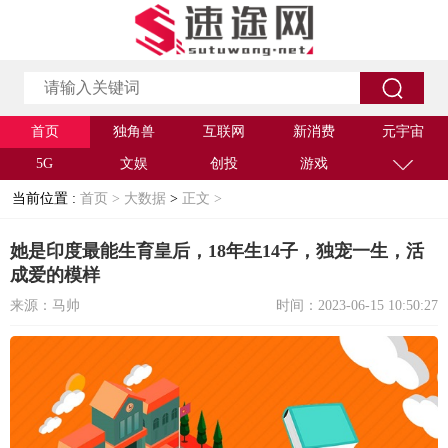
首页
独角兽
互联网
新消费
元宇宙
5G
文娱
创投
游戏
当前位置 :
首页 >
大数据
>
正文 >
她是印度最能生育皇后，18年生14子，独宠一生，活
成爱的模样
来源：马帅
时间：2023-06-15 10:50:27