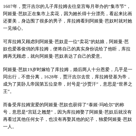
1607年，贾汗吉尔的儿子库拉姆去往皇宫每月举办的“集市节”，
阿姬曼·芭奴正在集市上卖花，因为她长得十分漂亮，看起来比画
还要美，身边围了很多的男子，库拉姆看到阿姬曼·芭奴时就对她
一见倾心。
可库拉姆又顾虑到阿姬曼·芭奴是一位“卖花”的姑娘，阿姬曼·芭
奴也爱慕俊俏的库拉姆，便将自己的真实身份说给了他听，库拉
姆再无顾虑，就向阿姬曼·芭奴表达了自己的爱意。
阿姬曼·芭奴19岁时嫁给了库拉姆，婚后两人十分恩爱，几乎是一
同出行，不曾分离，1628年，贾汗吉尔去世，库拉姆登基为帝，
成为了莫卧儿帝国第五位皇帝，封号是“沙贾汗”，意思是“世界之
王”。
而备受库拉姆宠爱的阿姬曼·芭奴也获得了“泰姬·玛哈尔”的称
号，意思是“宫廷之翘楚”，因为库拉姆娶了阿姬曼·芭奴后就没有
再看过其他任何女子，也没有再娶其他的妃子，独爱阿姬曼·芭奴
一人。