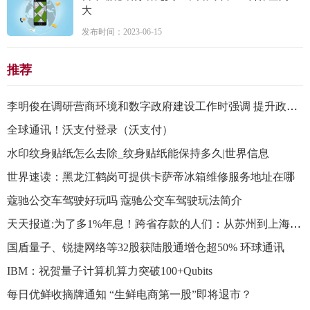
大
发布时间：2023-06-15
推荐
​李明俊在调研营商环境和数字政府建设工作时强调 提升政务服务质效 持续优化营商环境
全球通讯！沃支付登录（沃支付）
水印纹身贴纸怎么去除_纹身贴纸能保持多久|世界信息
世界速读：黑龙江鹤岗可提供卡萨帝冰箱维修服务地址在哪
蔻驰公交车驾驶好玩吗 蔻驰公交车驾驶玩法简介
天天报道:为了多1%年息！跨省存款的人们：从苏州到上海、从湖北到西安
国盾量子、锐捷网络等32股获陆股通增仓超50% 环球通讯
IBM：祝贺量子计算机算力突破100+Qubits
每日优鲜收摘牌通知 “生鲜电商第一股”即将退市？