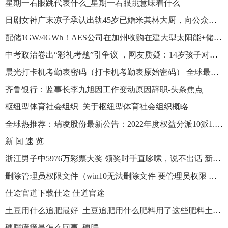
星期一右眼跳代表什么_星期一右眼跳意味着什么
日剧女神广末凉子承认出轨45岁已婚米其林大厨，向公众道歉并无限期停工|观速讯
配储1GW/4GWh！AES公司在加州收购在建大型太阳能+储能项目
中考政治卷出“彩礼考题”引争议 ，网友质疑：14岁孩子对彩礼没概念 全球观察
晨光打卡机考勤表密码（打卡机考勤表原始密码） 全球最资讯
齐鲁银行：监事长李九旭因工作变动原因辞职-头条焦点
枢纽型体育社会组织_关于枢纽型体育社会组织概略
全球热推荐：瑞凌股份最新公告：2022年度权益分派10派1.5元 股权登记日6月20日
新 闻 速 览
浙江男子中5976万彩票大奖 领奖时手直哆嗦，说不出话 新视野
删除管理员权限文件（win10无法删除文件 要管理员权限 怎么办）
仕途官道下载仕途 仕道官途
土豆用什么追肥最好_土豆追肥用什么肥料用了这些肥料土豆养得活才怪 世界快播
硬腭痒痒是怎么回事_硬腭