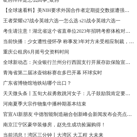
【全球速看料】美NIH要求外国合作者定期提交数据遭强烈抗议
王者荣耀s27战令英雄六选一怎么选 s21战令英雄六选一
考生请注意！湖北省这个省直单位2023年招聘考察体检对象公示已出
当前快播：少女遭性侵怀孕 称事发3年对方未受相应制裁，家属曾多次追问
重庆公租房6月摇号交资料时间
全球新动态：兴业银行兰州分行西固支行开展存款保险宣传活动
青海省第二届冰壶锦标赛在多巴开幕 环球实时
广东省博物馆地铁站哪个出口？
天天微头条丨五旬大叔勇救跳河女子：儿子鼓励我肯定要去救
河南夏季大宗作物集中播种期基本结束
官宣AI新朋友 中德智能制造融合创新峰会新闻发布会亮点满满 头条焦点
南京江宁区豪华装修房，赵先生成功捡漏购得！
当前消息！湾区三分钟丨大湾区 大工程 大未来