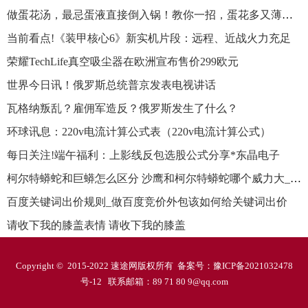
做蛋花汤，最忌蛋液直接倒入锅！教你一招，蛋花多又薄，丝滑解馋
当前看点!《装甲核心6》新实机片段：远程、近战火力充足
荣耀TechLife真空吸尘器在欧洲宣布售价299欧元
世界今日讯！俄罗斯总统普京发表电视讲话
瓦格纳叛乱？雇佣军造反？俄罗斯发生了什么？
环球讯息：220v电流计算公式表（220v电流计算公式）
每日关注!端午福利：上影线反包选股公式分享*东晶电子
柯尔特蟒蛇和巨蟒怎么区分 沙鹰和柯尔特蟒蛇哪个威力大_现实世界
百度关键词出价规则_做百度竞价外包该如何给关键词出价
请收下我的膝盖表情 请收下我的膝盖
Copyright © 2015-2022 速途网版权所有 备案号：
豫ICP备2021032478
号-12
联系邮箱：89 71 80 9@qq.com