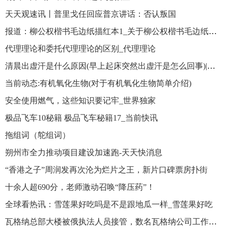
天天观速讯丨普里戈任回应普京讲话：否认叛国
报道：柳公权楷书毛边纸描红本1_关于柳公权楷书毛边纸描红本1概略
代理理论和委托代理理论的区别_代理理论
清晨出虚汗是什么原因(早上起床突然出虚汗是怎么回事)|热门
当前动态:有机氧化生物(对于有机氧化生物简单介绍)
安全使用燃气，这些知识要记牢_世界独家
极品飞车10秘籍 极品飞车秘籍17_当前快讯
拖组词（鸵组词）
朔州市全力推动项目建设加速跑-天天快消息
“香港之子”周润发再次沦为烂片之王，新片口碑票房扑街
十余人超690分，老师激动召唤“降压药”！
全球看热讯：雪莲果好吃吗是不是跟地瓜一样_雪莲果好吃
瓦格纳总部大楼被俄执法人员接管，数名瓦格纳公司工作人员被带走-环球观天下