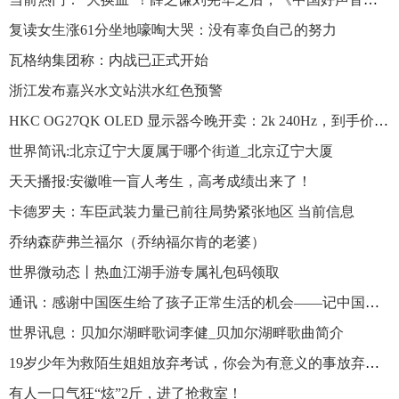
复读女生涨61分坐地嚎啕大哭：没有辜负自己的努力
瓦格纳集团称：内战已正式开始
浙江发布嘉兴水文站洪水红色预警
HKC OG27QK OLED 显示器今晚开卖：2k 240Hz，到手价 4699 元
世界简讯:北京辽宁大厦属于哪个街道_北京辽宁大厦
天天播报:安徽唯一盲人考生，高考成绩出来了！
卡德罗夫：车臣武装力量已前往局势紧张地区 当前信息
乔纳森萨弗兰福尔（乔纳福尔肯的老婆）
世界微动态丨热血江湖手游专属礼包码领取
通讯：感谢中国医生给了孩子正常生活的机会——记中国医疗组在老挝开展先心病儿童救助行动 今日热文
世界讯息：贝加尔湖畔歌词李健_贝加尔湖畔歌曲简介
19岁少年为救陌生姐姐放弃考试，你会为有意义的事放弃考试吗？
有人一口气狂“炫”2斤，进了抢救室！