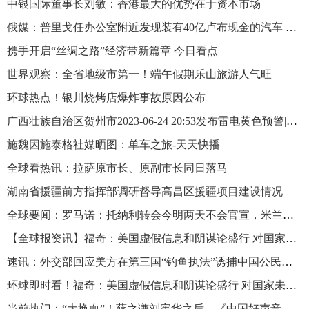
中银国际董事长刘敏：香港最大的优势在于资本市场
俄媒：普里戈任办公室附近发现装有40亿卢布现金的汽车 每日精选
携手开启“丝绸之路”经济带新篇章 今日看点
世界观察：全省地级市第一！端午假期乐山旅游人气旺
环球热点！银川烧烤店爆炸事故原因公布
广西壮族自治区贺州市2023-06-24 20:53发布雷电黄色预警|每日关注
施魏因施泰格社媒晒图：单车之旅-天天快播
全球看热讯：拉萨原市长、原副市长同日落马
湖南省援疆前方指挥部调研督导高昌区援疆项目建设情况
全球要闻：罗马诺：托纳利转会今明两天不会官宣，米兰有10%转售分成
【全球报资讯】福奇：美国虚假信息和阴谋论盛行 对国家未来感到担忧
速讯：外交部回应美方在第三国“钓鱼执法”诱捕中国公民：内病外治 害人害己
环球即时看！福奇：美国虚假信息和阴谋论盛行 对国家未来感到担忧
当前热门：“大换血”！薛之谦刘宪华之后，《中国好声音》导师官宣潘玮柏