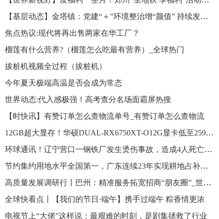
【基层动态】金塔镇：党建“＋”环境整治增“颜值” 持续发力提“气质”|世界快报
焦点热议:现代将再出售两家在华工厂？
榴莲有什么营养?（榴莲怎么吃最有营养）_全球热门
拔桩机视频全过程（拔桩机）
今年夏天极端高温是否会成为常态
世界动态:代入感极强！高考查分名场面霸屏热搜
【时快讯】有赞订单怎么查物流单号_有赞订单怎么查物流
12GB超大显存！华硕DUAL-RX6750XT-O12G显卡低至2599元 全球时讯
环球通讯！辽宁营口一钢铁厂发生烫伤事故，造成4人死亡5人受伤
节约集约用地水平全国第一，广东连续23年实现耕地占补平衡
高质量发展调研行丨巴州：精准服务拓宽招商“朋友圈”_世界快消息
全球快看点丨【我们的节日·端午】携手过端午 粽香情更浓
电视节上“大佬”这样说：最艰难的时刻，是剧集拯救了行业