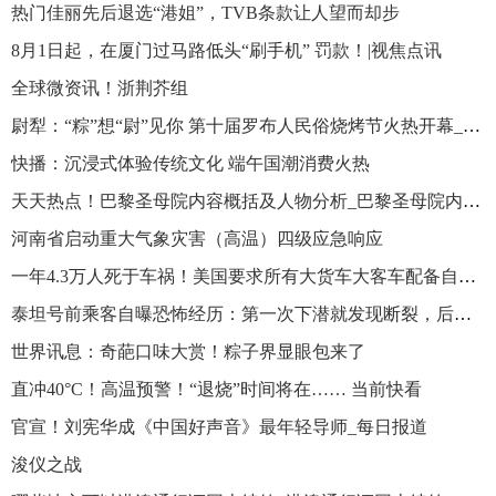
热门佳丽先后退选“港姐”，TVB条款让人望而却步
8月1日起，在厦门过马路低头“刷手机” 罚款！|视焦点讯
全球微资讯！浙荆芥组
尉犁：“粽”想“尉”见你 第十届罗布人民俗烧烤节火热开幕_世界最新
快播：沉浸式体验传统文化 端午国潮消费火热
天天热点！巴黎圣母院内容概括及人物分析_巴黎圣母院内容概括
河南省启动重大气象灾害（高温）四级应急响应
一年4.3万人死于车祸！美国要求所有大货车大客车配备自动刹车系统 环球聚焦
泰坦号前乘客自曝恐怖经历：第一次下潜就发现断裂，后又出现电池问题，简直是自杀之旅
世界讯息：奇葩口味大赏！粽子界显眼包来了
直冲40°C！高温预警！“退烧”时间将在…… 当前快看
官宣！刘宪华成《中国好声音》最年轻导师_每日报道
浚仪之战