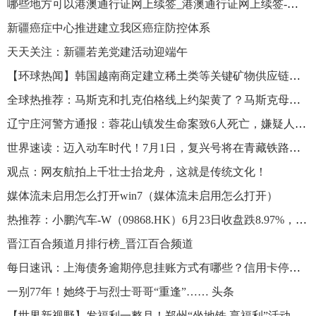
哪些地方可以港澳通行证网上续签_港澳通行证网上续签-每日快播
新疆癌症中心推进建立我区癌症防控体系
天天关注：新疆若羌党建活动迎端午
【环球热闻】韩国越南商定建立稀土类等关键矿物供应链合作体系
全球热推荐：马斯克和扎克伯格线上约架黄了？马斯克母亲：我取消了这场比赛
辽宁庄河警方通报：蓉花山镇发生命案致6人死亡，嫌疑人已抓获
世界速读：迈入动车时代！7月1日，复兴号将在青藏铁路上运营
观点：网友航拍上千壮士抬龙舟，这就是传统文化！
媒体流未启用怎么打开win7（媒体流未启用怎么打开）
热推荐：小鹏汽车-W（09868.HK）6月23日收盘跌8.97%，主力资金净流入106.55万港元
晋江百合频道月排行榜_晋江百合频道
每日速讯：上海债务逾期停息挂账方式有哪些？信用卡停息挂账流程是什么？ 焦点简讯
一别77年！她终于与烈士哥哥“重逢”…… 头条
【世界新视野】发福利一整月！郑州“坐地铁 享福利”活动启动