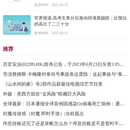
发布时间：2023-06-23
世界报道:高考生查分后激动得满屋蹦跳：比预估
的高出了二三十分
发布时间：2023-06-23
推荐
百宏实业(02299.HK)发布公告，于2023年6月23日斥资3.95万港元回购股份1万股，每股回购价格为3.95港元
导演詹姆斯·卡梅隆对泰坦号事故表达震惊：这起事故与“泰坦尼克”号沉船相似！
《山水间的家》等2部作品获最佳电视综艺节目奖
外媒：美西方鼓吹“去风险”暗藏巨大风险
全球最新：日本通报全球首例因感染Oz病毒死亡病例：通过蜱虫传播
封魔传游戏（封魔 即时手游）|当前观点
停息挂账还完了还是呆帐怎么办？停息挂账是不是暂时不用还款了？_全球热推荐