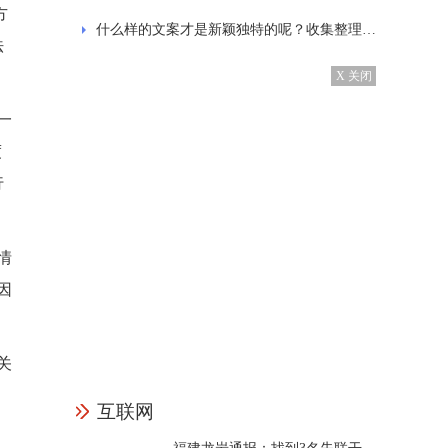
方
什么样的文案才是新颖独特的呢？收集整理的发抖音的经典文案
法
X 关闭
一
度
行
情
因
关
互联网