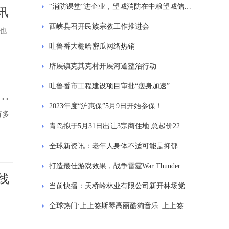
“消防课堂”进企业，望城消防在中粮望城储备库开展消防培训_天天观速讯
讯
西峡县召开民族宗教工作推进会
也
吐鲁番大棚哈密瓜网络热销
辟展镇克其克村开展河道整治行动
吐鲁番市工程建设项目审批“瘦身加速”
式
2023年度“沪惠保”5月9日开始参保！
有多
青岛拟于5月31日出让3宗商住地 总起价22.21亿元
全球新资讯：老年人身体不适可能是抑郁 医生提醒：关注老人情绪问题
打造最佳游戏效果，战争雷霆War Thunder最强配置介绍让你在游戏中称霸！-热议
线
当前快播：天桥岭林业有限公司新开林场党建引领“场站经济”发展
全球热门:上上签斯琴高丽酷狗音乐_上上签 斯琴高丽