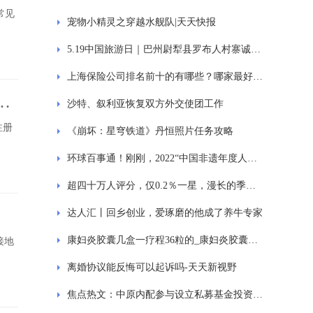
常见
宠物小精灵之穿越水舰队|天天快报
5.19中国旅游日｜巴州尉犁县罗布人村寨诚邀您参与新疆分会场活动暨启动仪式
上海保险公司排名前十的有哪些？哪家最好？-每日热文
豪
沙特、叙利亚恢复双方外交使团工作
注册
《崩坏：星穹铁道》丹恒照片任务攻略
环球百事通！刚刚，2022“中国非遗年度人物”公布！新疆两人入选
超四十万人评分，仅0.2％一星，漫长的季节有何魔力？秦昊给了答案
达人汇丨回乡创业，爱琢磨的他成了养牛专家
康妇炎胶囊几盒一疗程36粒的_康妇炎胶囊几盒一疗程 环球速看料
接地
离婚协议能反悔可以起诉吗-天天新视野
焦点热文：中原内配参与设立私募基金投资氢电池客户