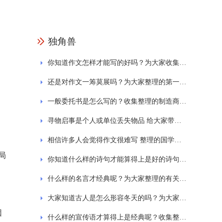
独角兽
你知道作文怎样才能写的好吗？为大家收集的一日游作文
还是对作文一筹莫展吗？为大家整理的第一次的作文
一般委托书是怎么写的？收集整理的制造商授权委托书范文
寻物启事是个人或单位丢失物品 给大家带来的寻物启事的范文格式通用7篇
相信许多人会觉得作文很难写 整理的国学经典诵读作文
局
你知道什么样的诗句才能算得上是好的诗句吗？为大家整理的西湖的诗句大全
什么样的名言才经典呢？为大家整理的有关劳动的名言
大家知道古人是怎么形容冬天的吗？为大家分享关于冬天的古诗
因
什么样的宣传语才算得上是经典呢？收集整理的保护环境标语宣传语精选230句