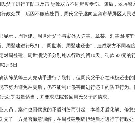
周氏父子进行了防卫反击,导致双方不同程度受伤。随后，翠屏警
元的行政处罚。后因不服该处罚，周氏父子遂向宜宾市翠屏区人民
书显示，周登建、周世淅父子与案外人陈某、章某、刘某因挪车
淅、周登建进行殴打，“周世淅、周登建还击”，造成双方不同程
对周登建、周世淅父子分别处以行政拘留10天、罚款500元的
年2月5日。
确认陈某等三人先动手进行了殴打，但周氏父子存在积极还击的
况下努力避免冲突后，仍不能制止侵害而进行还击的防卫行为。
00元处罚裁量适当，并要求法院驳回周氏父子的请求。
业人员，案件也因偶发的矛盾纠纷而引起，本着矛盾化解、修复
氏父子一方是否愿意调解，在周登建明确拒绝后才进行了行政处