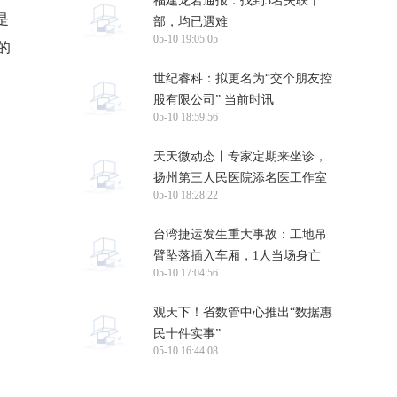
福建龙岩通报：找到3名失联干
是
部，均已遇难
05-10 19:05:05
的
世纪睿科：拟更名为“交个朋友控
股有限公司” 当前时讯
05-10 18:59:56
天天微动态丨专家定期来坐诊，
扬州第三人民医院添名医工作室
05-10 18:28:22
台湾捷运发生重大事故：工地吊
臂坠落插入车厢，1人当场身亡
05-10 17:04:56
观天下！省数管中心推出“数据惠
民十件实事”
05-10 16:44:08