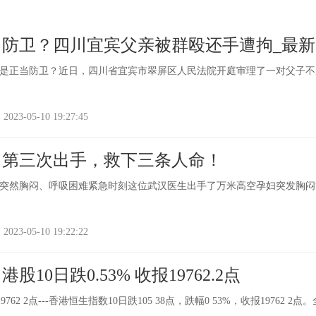
当防卫？四川宜宾父亲被群殴还手遭拘_最新
是正当防卫？近日，四川省宜宾市翠屏区人民法院开庭审理了一对父子不
-05-10 19:27:45
，第三次出手，救下三条人命！
突然胸闷、呼吸困难紧急时刻这位武汉医生出手了万米高空孕妇突发胸闷
-05-10 19:22:22
10日跌0.53% 收报19762.2点
9762 2点---香港恒生指数10日跌105 38点，跌幅0 53%，收报19762 2点