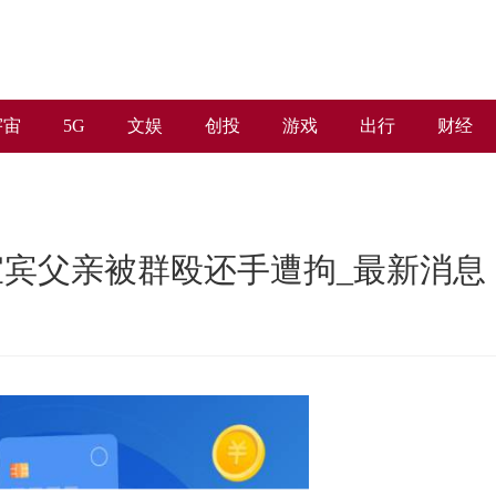
宇宙
5G
文娱
创投
游戏
出行
财经
宾父亲被群殴还手遭拘_最新消息