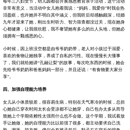
每年三八妇女节，幼儿园都会开展感恩教育亲子活动，这个活动
非常有意义，当活动中女儿抱着我说：“妈妈，我爱你”时我会热
泪盈眶，也许她并不明白其中涵义，但我听后却感触颇深，结婚
九年才迎来了她，刚出生时听力、智力筛查都没过关，现在她身
心都健康，让我很欣慰，我不奢望她有多么的出人头地，但她必
须拥有一颗感恩的心。
小时候，因上班没空都是由爷爷奶奶带，老人对小孩过于溺爱，
喜欢的食物让她独享，养成了自私的习性。现在慢慢长大懂事
了，我们就给她讲“孔融让梨”的故事，每次吃东西的时候，她会
先给爷爷奶奶和爸爸妈妈一部分，并且还说：“有食物要大家分
享”。
四、加强自理能力培养
女儿从小体质较差，很容易生病，特别在天气寒冷的时候，总担
心她自己穿衣时间太长会受凉都不让她穿，自己包办太多从而导
致她上个学期依赖性太强而什么也不会做。这个学期，我试着放
手让她做，她的自理能力比以前强了很多，都主动要求自己洗
脸、涮牙、脱衣服，偶尔会有裤子前后、鞋子左右穿反的现象，