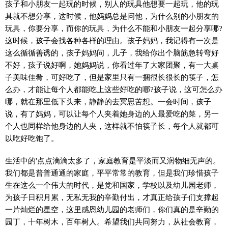
孩子和小朋友一起玩的时候，别人的玩具他想要一起玩，他的玩
具就不想分享，这时候，他妈妈总是问他，为什么别的小朋友的
玩具，你要分享，而你的玩具，为什么不能和小朋友一起分享哪?
这时候，孩子会找各种各样的理由。孩子妈妈，我记得有一次是
这么循循善诱的，孩子妈妈问，儿子，我给你出个脑筋急转弯好
不好，孩子说好啊，她妈妈说，你看过年了大家团聚，有一大桌
子美味佳肴，可好吃了，但是家里只有一捆很长很长的筷子，怎
么办，才能让每个人都能吃上这些好吃的哪?孩子说，这可怎么办
哪，就在那里低下头来，静静的去冥思苦想。一会时间，孩子
说，有了妈妈，可以让每个人夹着她身边的人最爱吃的菜，另一
个人也同样给他身边的人夹，这样就不怕筷子长，每个人就都可
以吃好吃饱了。
生活中的'点点滴滴太多了，家庭教育是平淡而又润物细无声的。
我们都是普普通通的家庭，平平常常的教育，但是我们珍惜孩子
生在这么一个伟大的时代，是党和国家，学校以及幼儿园老师，
为孩子日积月累，无私无我的辛勤付出，才真正给孩子们支撑起
一片灿烂的星空，这里感恩幼儿园的老师们，你们真的是辛勤的
园丁，十年树木，百年树人。希望我们共同努力，从社会教育，