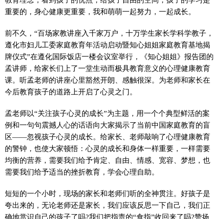
重要的，身心健康更重要，我和萌萌一起努力，一起成长。
前不久，“百场家教讲座入千家万户，十万学生家长学科学教子，
遵化市妇儿工委家庭教育年活动启动暨知心姐姐家庭教育基地揭
牌仪式”在遵化国际饭店一楼会议室举行，《知心姐姐》报告团的
孟讲师，给家长们上了一堂生动而极具教育意义的心理健康教育
课。听孟老师的讲座心里豁然开朗、感触很深。为老师和家长在
今后教育孩子的道路上开启了心灵之门。
孟老师以“关注孩子心灵的成长”为主题，用一个个典型鲜活的案
例和一句句震撼人心的话语向大家揭示了当前中国家庭教育的盲
区——忽视孩子心灵的成长。给家长、老师敲响了心理健康教育
的警钟，也使大家顿悟：心灵的成长和身体一样重要，一样需要
均衡的营养，需要我们给予肯定、自由、情感、宽容、梦想，也
需要我们给予适当的挫折教育，学会心理自助。
短短的一个小时，现场的家长和老师们听的全神贯注。好孩子是
夸出来的，无论老师还是家长，我们应该反思一下自己，我们正
确地赏识自己的孩子了吗?我们把指责的“食指”收回来了吗?赞扬