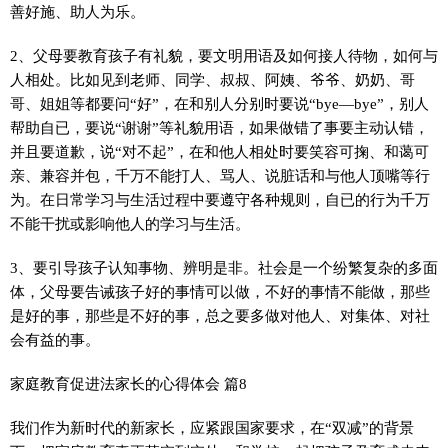
善好施、助人为乐。
2、父母要教育孩子有礼貌，要文明用语及如何接人待物，如何与
人相处。比如见到老师、同学、叔叔、阿姨、爷爷、奶奶、哥
哥、姐姐等都要问“好”，在和别人分别时要说“bye—bye”，别人
帮助自已，要说“谢谢”等礼貌用语，如果做错了事要主动认错，
并且要道歉，说“对不起”，在和他人相处时要笑容可掬、和蔼可
亲、兼容并包，千万不能打人、骂人、说脏话和与他人顶嘴等行
为。在日常学习与生活过程中要遵守各种规则，自已的行为千万
不能干扰或影响他人的学习与生活。
3、要引导孩子认知事物、辨明是非。社会是一个纷繁复杂的多面
体，父母要告诫孩子好的事情可以做，不好的事情不能做，那些
是好的事，那些是不好的事，总之要多做对他人、对集体、对社
会有益的事。
家庭教育促进法家长的心得体会 篇8
我们作为新时代的新家长，应紧跟国家要求，在“双减”的背景