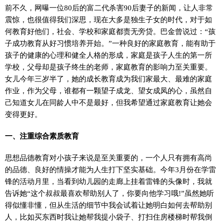
前不久，网曝一位80后的富二代杀害90后妻子的新闻，让人非常
震惊，也很值得我们深思，现在大多是独生子女的时代，对于如
何教育好他们，社会、学校和家庭都责无旁贷。巴金曾说过：“孩
子成功教育从好习惯培养开始。”一种良好的家庭教育，能有助于
孩子的健康的心理和健全人格的形成，家庭是孩子人生的第一所
学校，父母却是孩子终生的老师，家庭教育的影响力至关重要。
女儿今年三岁半了，她的成长教育成为我们家最大、最难的家庭
作业，作为父母，谁都有一颗望子成龙、望女成凤的心，虽然自
己知道女儿在同龄人中不是最好，但我希望通过家庭教育让她会
变得更好。
一、注重综合素质教育
思想品德教育对小孩子来说是至关重要的，一个人只有拥有高尚
的品德、良好的情操才能为人生打下坚实基础。今年3月份在学雷
锋的活动月里，当看到幼儿园的走廊上挂着雷锋的头像时，我就
告诉她“这个叔叔最喜欢帮助别人了，你要向他学习哦!”虽然她听
得似懂非懂，但从生活的细节中我会试着让她明白如何去帮助别
人，比如买东西时我让她帮我提小袋子、打扫住房楼梯时帮我倒