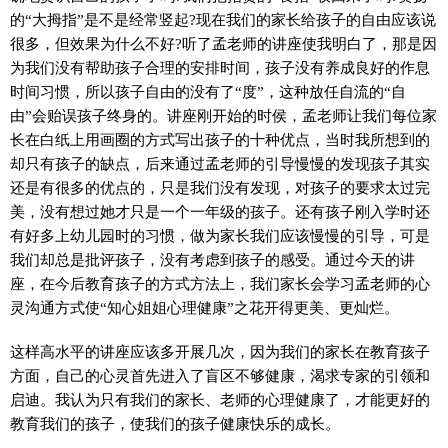
的“大拇指”是不是经常竖起?现在我们的家长给孩子的自由应该说
很多，但效果为什么不好?听了孟老师的讲座使我明白了，那是因
为我们没有帮助孩子合理的安排时间，孩子没有养成良好的作息
时间习惯，所以孩子自由的没有了“度”，这种放任自流的“自
由”会贻误孩子终身的。讲座刚开始的时侯，孟老师让我们每位家
长在白纸上用画圈的方式写出孩子的十种优点，当时我所想到的
却只有孩子的缺点，后来通过孟老师的引导慢慢的发现孩子其实
还是有很多的优点的，只是我们没有发现，对孩子的要求太过完
美，没有想过她才只是一个一年级的孩子。还有孩子刚入学时还
有好多上幼儿园时的习惯，做为家长我们应该慢慢的引导，可是
我们却总是批评孩子，没有考虑到孩子的感受。通过今天的讲
座，在今后教育孩子的方式方法上，我们家长会学习孟老师的心
灵沟通方式使“知心姐姐心理健康”之花开得更美、更灿烂。
这样高水平的讲座应该多开展几次，因为我们的家长在教育孩子
方面，自己的心灵首先进入了盲区不够健康，渴求专家的引领和
启迪。我认为只有我们的家长、老师的心理健康了，才能更好的
教育我们的孩子，使我们的孩子健康快乐的成长。