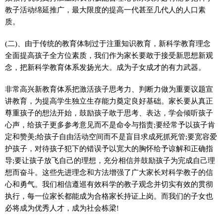
教子活动绵延推广，最大限度的提高一代甚至几代人的人口素
质。
(二)、由于传统的教育体制过于注重知识教育，新科学教育理念
全面提高孩子全方位素质，我们作为家长要敢于接受新思想新观
念，把新科学教育体系发扬光大。成为子女成才的有力武器。
非常高兴新教育体系把激活孩子思考力、判断力做为重要议题宣
讲教育，为提高学生独立生存能力奠定良好基础。家长要从真正
尊重孩子的想法开始，鼓励孩子敢于思考、表达，学会倾听孩子
心声，给孩子更多参考意见而不是命令与指责;要经常予以孩子肯
定和赞美;给孩子自由活动空间而不是盲目求成死抓死管;要宽容爱
护孩子，对待孩子犯下的错误予以宽大的胸怀给予谅解和正确指
导;要让孩子放飞自己的理想，充分相信并鼓励孩子为完成自己理
想而奋斗。这些先进理念和方法增强了广大家长对科学教子的信
心和勇气。我们相信遵巡有效科学的教子观念并切实有效的贯彻
执行，每一位家长都能成为合格家长持证上岗。而我们的子女也
必将成为优秀人才，成为社会栋梁!