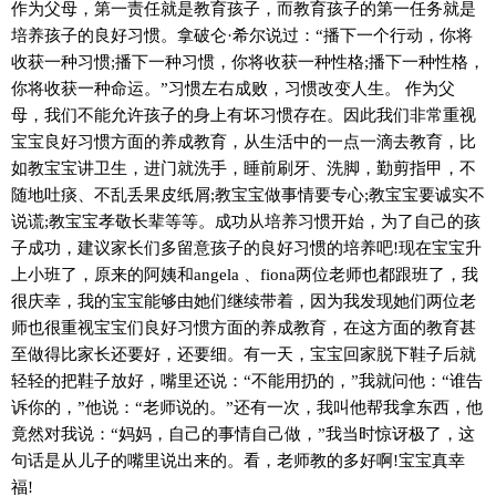
作为父母，第一责任就是教育孩子，而教育孩子的第一任务就是
培养孩子的良好习惯。拿破仑·希尔说过：“播下一个行动，你将
收获一种习惯;播下一种习惯，你将收获一种性格;播下一种性格，
你将收获一种命运。”习惯左右成败，习惯改变人生。 作为父
母，我们不能允许孩子的身上有坏习惯存在。因此我们非常重视
宝宝良好习惯方面的养成教育，从生活中的一点一滴去教育，比
如教宝宝讲卫生，进门就洗手，睡前刷牙、洗脚，勤剪指甲，不
随地吐痰、不乱丢果皮纸屑;教宝宝做事情要专心;教宝宝要诚实不
说谎;教宝宝孝敬长辈等等。成功从培养习惯开始，为了自己的孩
子成功，建议家长们多留意孩子的良好习惯的培养吧!现在宝宝升
上小班了，原来的阿姨和angela 、fiona两位老师也都跟班了，我
很庆幸，我的宝宝能够由她们继续带着，因为我发现她们两位老
师也很重视宝宝们良好习惯方面的养成教育，在这方面的教育甚
至做得比家长还要好，还要细。有一天，宝宝回家脱下鞋子后就
轻轻的把鞋子放好，嘴里还说：“不能用扔的，”我就问他：“谁告
诉你的，”他说：“老师说的。”还有一次，我叫他帮我拿东西，他
竟然对我说：“妈妈，自己的事情自己做，”我当时惊讶极了，这
句话是从儿子的嘴里说出来的。看，老师教的多好啊!宝宝真幸
福!