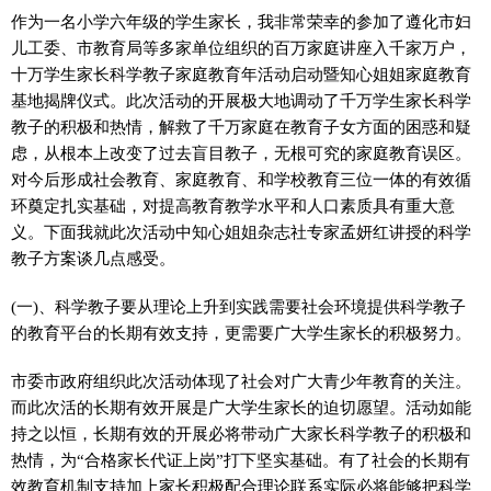
作为一名小学六年级的学生家长，我非常荣幸的参加了遵化市妇
儿工委、市教育局等多家单位组织的百万家庭讲座入千家万户，
十万学生家长科学教子家庭教育年活动启动暨知心姐姐家庭教育
基地揭牌仪式。此次活动的开展极大地调动了千万学生家长科学
教子的积极和热情，解救了千万家庭在教育子女方面的困惑和疑
虑，从根本上改变了过去盲目教子，无根可究的家庭教育误区。
对今后形成社会教育、家庭教育、和学校教育三位一体的有效循
环奠定扎实基础，对提高教育教学水平和人口素质具有重大意
义。下面我就此次活动中知心姐姐杂志社专家孟妍红讲授的科学
教子方案谈几点感受。
(一)、科学教子要从理论上升到实践需要社会环境提供科学教子
的教育平台的长期有效支持，更需要广大学生家长的积极努力。
市委市政府组织此次活动体现了社会对广大青少年教育的关注。
而此次活的长期有效开展是广大学生家长的迫切愿望。活动如能
持之以恒，长期有效的开展必将带动广大家长科学教子的积极和
热情，为“合格家长代证上岗”打下坚实基础。有了社会的长期有
效教育机制支持加上家长积极配合理论联系实际必将能够把科学