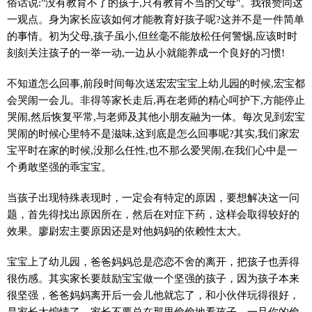
俗话说:"没有教育不了的孩子,只有教育不当的父母"。我很赞同这
一观点。身为家长应该如何才能教育好孩子呢?这并不是一件简单
的事情。初为父母,孩子虽小,但丝毫不能放松任何警惕,应该时时
刻刻关注孩子的一举一动,一边从小就能养成一个良好的习惯!
不知道怎么回事,前段时间每次送宏宏宝宝上幼儿园的时候,宏宝都
会哭闹一会儿。非得等家长走后,再在老师的精心呵护下,方能停止
哭闹,然后恢复平常,与老师及其他小朋友融为一体。每次见到宏宝
哭闹的时候心里特不是滋味,这到底是怎么回事呢?其实,我们家宏
宝平时在家的时候,没那么任性,也不那么爱哭闹,在我们心中是一
个勇敢坚强的乖宝宝。
当孩子出现特殊表现时，一定会有特定的原因，要想解决这一问
题，首先得找出原因所在，然后在对症下药，这样会取得较好的
效果。廖尉宏主要原因还是对他妈妈的依赖性太大。
宝宝上了幼儿园，爸爸妈妈总是恋恋不舍的离开，把孩子也弄得
很伤感。其实家长要鼓励宝宝做一个坚强的孩子，因为孩子本来
很坚强，爸爸妈妈离开后一会儿他就忘了，和小伙伴玩得很好，
是家长太煽情了。家长不要总在那里偷偷地看孩子，一旦你的偷